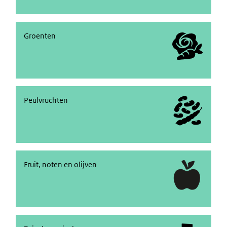
Groenten
Groenten
Peulvruchten
Peulvruchten
Fruit, noten en olijven
Fruit, noten en olijven