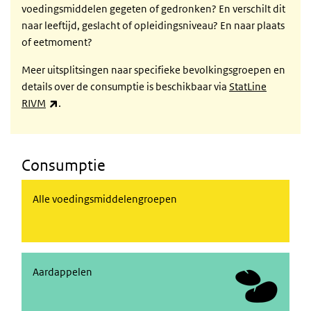
voedingsmiddelen gegeten of gedronken? En verschilt dit
naar leeftijd, geslacht of opleidingsniveau? En naar plaats
of eetmoment?
M
eer uitsplitsingen naar specifieke bevolkingsgroepen en
details over de consumptie is beschikbaar via
StatLine
(externe link)
RIVM
.
Consumptie
Alle voedingsmiddelengroepen
Alle voedingsmiddelengroepen
Aardappelen
Aardappelen