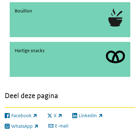
Bouillon en soep
Bouillon
hartige snacks
Hartige snacks
Deel deze pagina
Facebook
X
LinkedIn
(externe link)
(externe link)
(externe link)
E-mail
WhatsApp
(externe link)