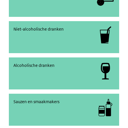
Niet-alcoholische dranken
Niet-alcoholische dranken
alcoholische dranken
Alcoholische dranken
Kruiden en sauzen
Sauzen en smaakmakers