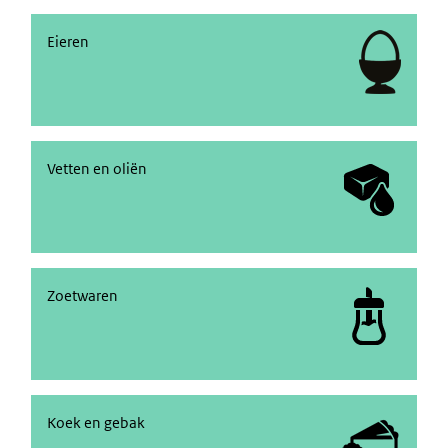
Eieren
Eieren
Vetten en oliën
Vetten en oliën
Zoetwaren
Zoetwaren
Koek en gebak
Koek en gebak