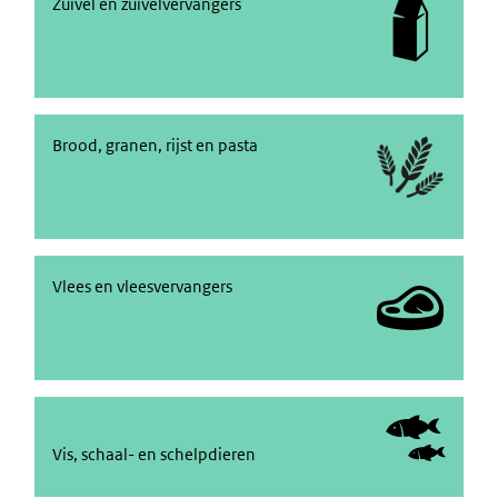
Zuivel en zuivelvervangers
Zuivel en zuivelvervangers
Brood, granen, rijst en pasta
Brood, granen, rijst en pasta
Vlees en vleesvervangers
Vlees en vleesvervangers
Vis, schaal- en schelpdieren
Vis, schaal- en schelpdieren