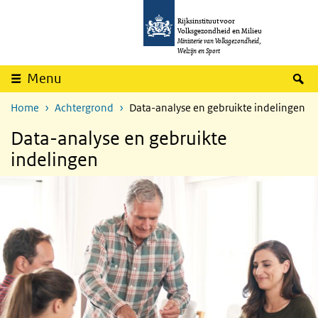
Overslaan en naar de inhoud gaan
Direct naar de hoofdnavigatie
Rijksinstituut voor
Volksgezondheid en Milieu
Ministerie van Volksgezondheid,
Welzijn en Sport
Z
Menu
Home
Achtergrond
Data-analyse en gebruikte indelingen
Data-analyse en gebruikte
indelingen