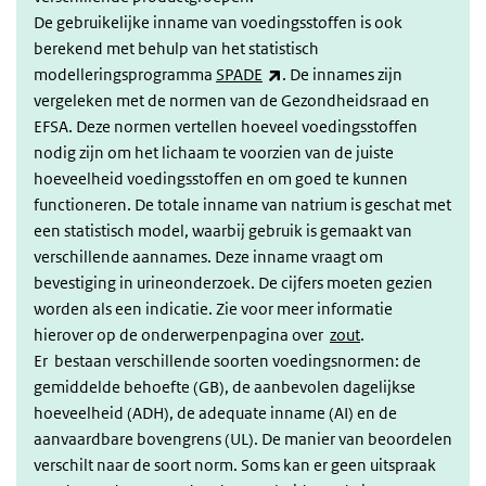
De gebruikelijke inname van voedingsstoffen is ook
berekend met behulp van het statistisch
(externe link)
modelleringsprogramma
SPADE
. De innames zijn
vergeleken met de normen van de Gezondheidsraad en
EFSA. Deze normen vertellen hoeveel voedingsstoffen
nodig zijn om het lichaam te voorzien van de juiste
hoeveelheid voedingsstoffen en om goed te kunnen
functioneren. De totale inname van natrium is geschat met
een statistisch model, waarbij gebruik is gemaakt van
verschillende aannames. Deze inname vraagt om
bevestiging in urineonderzoek. De cijfers moeten gezien
worden als een indicatie. Zie voor meer informatie
hierover op de onderwerpenpagina over
zout
.
Er bestaan verschillende soorten voedingsnormen: de
gemiddelde behoefte (GB), de aanbevolen dagelijkse
hoeveelheid (ADH), de adequate inname (AI) en de
aanvaardbare bovengrens (UL). De manier van beoordelen
verschilt naar de soort norm. Soms kan er geen uitspraak