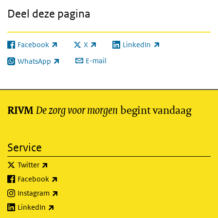
Deel deze pagina
Facebook
X
LinkedIn
(externe link)
(externe link)
(externe link)
E-mail
WhatsApp
(externe link)
De zorg voor morgen
begint vandaag
RIVM
Service
(externe link)
Twitter
(externe link)
Facebook
(externe link)
Instagram
(externe link)
LinkedIn