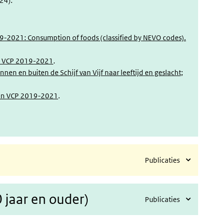
24).
-2021: Consumption of foods (classified by NEVO codes).
ep VCP 2019-2021
.
 en buiten de Schijf van Vijf naar leeftijd en geslacht;
pen VCP 2019-2021
.
Publicaties
jaar en ouder)
Publicaties