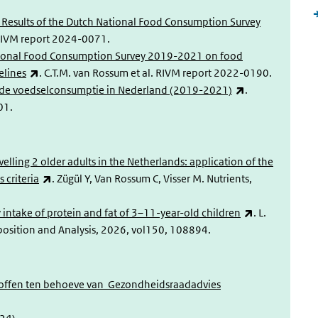
. Results of the Dutch National Food Consumption Survey
 RIVM report 2024-0071.
National Food Consumption Survey 2019-2021 on food
(externe link)
elines
. C.T.M. van Rossum et al. RIVM report 2022-0190.
(externe link)
an de voedselconsumptie in Nederland (2019-2021)
.
01.
lling 2 older adults in the Netherlands: application of the
(externe link)
criteria
. Zügül Y, Van Rossum C, Visser M. Nutrients,
(externe link)
y intake of protein and fat of 3–11-year-old children
. L.
mposition and Analysis, 2026, vol150, 108894.
toffen ten behoeve van Gezondheidsraadadvies