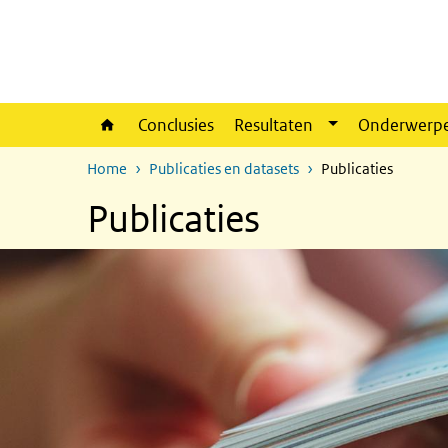
Overslaan en naar de inhoud gaan
Direct naar de hoofdnavigatie
Conclusies
Resultaten
Onderwerp
Home
Publicaties en datasets
Publicaties
Publicaties