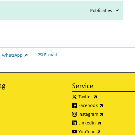
Publicaties
E-mail
WhatsApp
xterne link)
ag
Service
(externe link)
Twitter
(externe link)
Facebook
(externe link)
Instagram
(externe link)
LinkedIn
(externe link)
YouTube