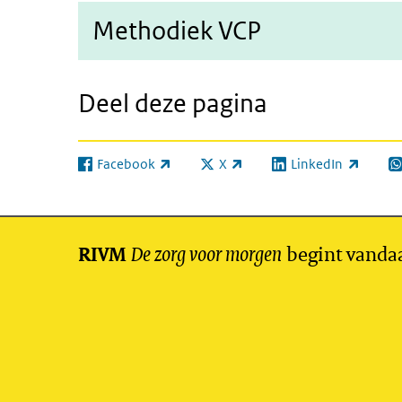
Methodiek VCP
Deel deze pagina
Facebook
X
LinkedIn
(externe link)
(externe link)
(externe link)
(e
De zorg voor morgen
begint vanda
RIVM