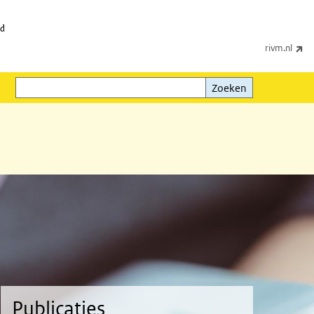
id
(e
rivm.nl
Zoeken
Zoeken
Publicaties