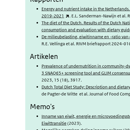
Energy and nutrient intake in the Netherlands
(externe link)
2019-2021
. E.L. Sanderman-Nawijn et al.
The diet of the Dutch. Results of the Dutch 
consumption and evaluation with dietary guid
De milieubelasting, eiwitinname en -ratio v
R.E. Vellinga et al. RIVM briefrapport 2024-01
Artikelen
Prevalence of undernutrition in community-dwe
3 SNAQ65+ screening tool and GLIM consensus 
2023, 15 (18), 3917.
Dutch Total Diet Study: Description and dietar
d
e Pagter-de Witte et al. Journal of Food Co
Memo's
Inname van eiwit, energie en microvoedingss
Eiwittransitie
(2023).