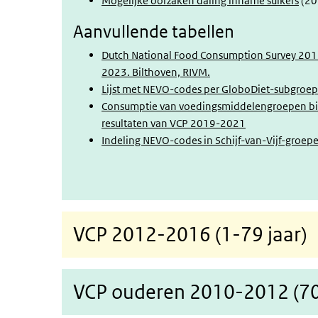
Mogelijke oorzaken daling inname suikers
(20
Aanvullende tabellen
Dutch National Food Consumption Survey 2019
2023. Bilthoven, RIVM.
Lijst met NEVO-codes per GloboDiet-subgro
Consumptie van voedingsmiddelengroepen binnen
resultaten van VCP 2019-2021
Indeling NEVO-codes in Schijf-van-Vijf-groe
VCP 2012-2016 (1-79 jaar)
VCP ouderen 2010-2012 (70 