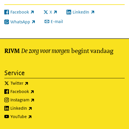
Facebook
X
LinkedIn
(externe link)
(externe link)
(externe link)
E-mail
WhatsApp
(externe link)
De zorg voor morgen
begint vandaag
RIVM
Service
(externe link)
Twitter
(externe link)
Facebook
(externe link)
Instagram
(externe link)
LinkedIn
(externe link)
YouTube