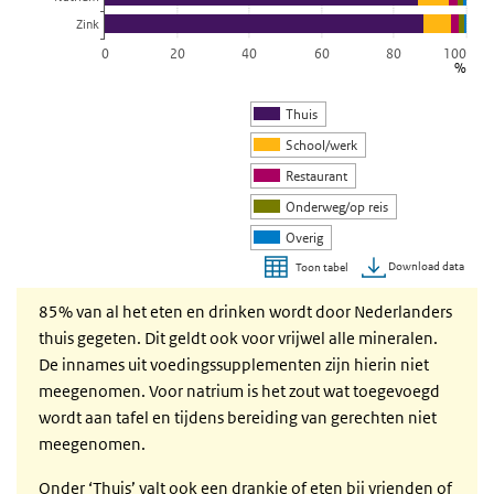
Zink
0
20
40
60
80
100
%
Thuis
School/werk
Restaurant
Onderweg/op reis
Overig
Download data
Toon tabel
Einde van interactieve grafiek.
85% van al het eten en drinken wordt door Nederlanders
thuis gegeten. Dit geldt ook voor vrijwel alle mineralen.
De innames uit voedingssupplementen zijn hierin niet
meegenomen. Voor natrium is het zout wat toegevoegd
wordt aan tafel en tijdens bereiding van gerechten niet
meegenomen.
Onder ‘Thuis’ valt ook een drankje of eten bij vrienden of