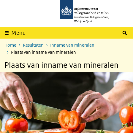
Overslaan en naar de inhoud gaan
Direct naar de hoofdnavigatie
Rijksinstituut voor
Volksgezondheid en Milieu
Ministerie van Volksgezondheid,
Welzijn en Sport
Z
Menu
Home
Resultaten
Inname van mineralen
Plaats van inname van mineralen
Plaats van inname van mineralen