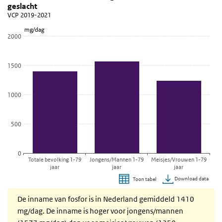
geslacht
Staaf grafiek met 3 staven.
VCP 2019-2021
VCP 2019-2021
mg/dag
Bekijk als data tabel.
2000
De grafiek heeft 1 X-as die categories weergeeft.
De grafiek heeft 1 Y-as die mg/dag weergeeft.
1500
1000
500
0
Totale bevolking 1-79
Jongens/Mannen 1-79
Meisjes/Vrouwen 1-79
jaar
jaar
jaar
Download data
Toon tabel
Einde van interactieve grafiek.
De inname van fosfor is in Nederland gemiddeld 1410
mg/dag. De inname is hoger voor jongens/mannen