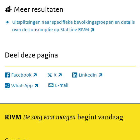
Meer resultaten
Uitsplitsingen naar specifieke bevolkingsgroepen en details
(externe link)
over de consumptie op StatLine RIVM
Deel deze pagina
Facebook
X
LinkedIn
(externe link)
(externe link)
(externe link)
E-mail
WhatsApp
(externe link)
De zorg voor morgen
begint vandaag
RIVM