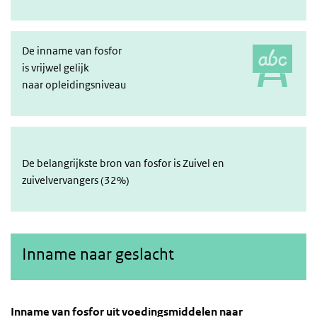
De inname van fosfor
is vrijwel gelijk
naar opleidingsniveau
De belangrijkste bron van fosfor is Zuivel en
zuivelvervangers (32%)
Inname naar geslacht
Inname van fosfor uit voedingsmiddelen naar gesla
Consumptie naar geslacht
Sla de grafiek 'Inname van fosfor uit voedingsmiddelen naar gesla
Inname van fosfor uit voedingsmiddelen naar