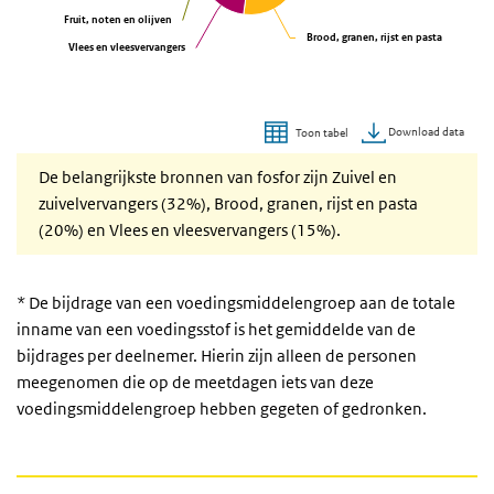
Fruit, noten en olijven
Fruit, noten en olijven
Brood, granen, rijst en pasta
Brood, granen, rijst en pasta
Vlees en vleesvervangers
Vlees en vleesvervangers
Download data
Toon tabel
Einde van interactieve grafiek.
De belangrijkste bronnen van fosfor zijn Zuivel en
zuivelvervangers (32%), Brood, granen, rijst en pasta
(20%) en Vlees en vleesvervangers (15%).
* De bijdrage van een voedingsmiddelengroep aan de totale
inname van een voedingsstof is het gemiddelde van de
bijdrages per deelnemer. Hierin zijn alleen de personen
meegenomen die op de meetdagen iets van deze
voedingsmiddelengroep hebben gegeten of gedronken.