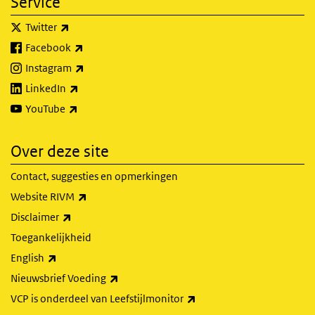
Service
(externe link)
Twitter
(externe link)
Facebook
(externe link)
Instagram
(externe link)
LinkedIn
(externe link)
YouTube
Over deze site
Contact, suggesties en opmerkingen
(externe link)
Website RIVM
(externe link)
Disclaimer
Toegankelijkheid
(externe link)
English
(externe link)
Nieuwsbrief Voeding
(externe link)
VCP is onderdeel van Leefstijlmonitor