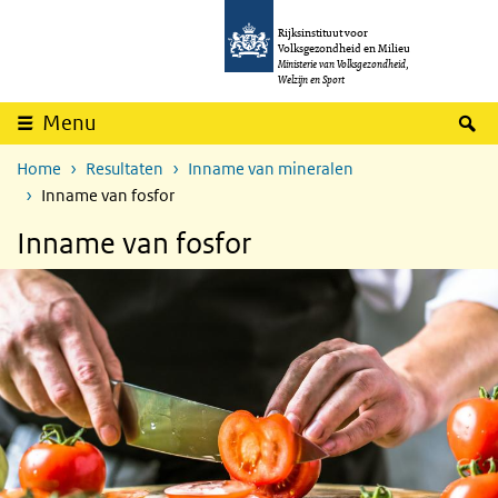
Overslaan en naar de inhoud gaan
Direct naar de hoofdnavigatie
Rijksinstituut voor
Volksgezondheid en Milieu
Ministerie van Volksgezondheid,
Welzijn en Sport
Z
Menu
Home
Resultaten
Inname van mineralen
Inname van fosfor
Inname van fosfor