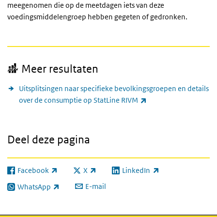
meegenomen die op de meetdagen iets van deze
voedingsmiddelengroep hebben gegeten of gedronken.
Meer resultaten
Uitsplitsingen naar specifieke bevolkingsgroepen en details
(externe link)
over de consumptie op StatLine RIVM
Deel deze pagina
Facebook
X
LinkedIn
(externe link)
(externe link)
(externe link)
E-mail
WhatsApp
(externe link)