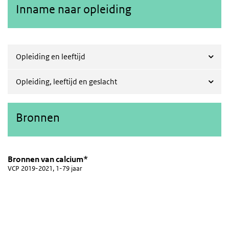
Inname naar opleiding
Opleiding en leeftijd
Opleiding, leeftijd en geslacht
Bronnen
Bronnen van calcium*
Bronnen van calcium
Sla de grafiek 'Bronnen van calcium*' over en ga naar de datatabe
Bronnen van calcium*
VCP 2019-2021, 1-79 jaar
Taart grafiek met 19 taartpunten.
VCP 2019-2021, 1-79 jaar
Bekijk als data tabel.