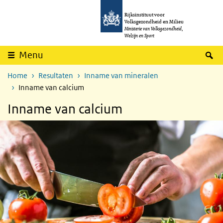
Overslaan en naar de inhoud gaan
Direct naar de hoofdnavigatie
Rijksinstituut voor
Volksgezondheid en Milieu
Ministerie van Volksgezondheid,
Welzijn en Sport
Z
Menu
Home
Resultaten
Inname van mineralen
Inname van calcium
Inname van calcium