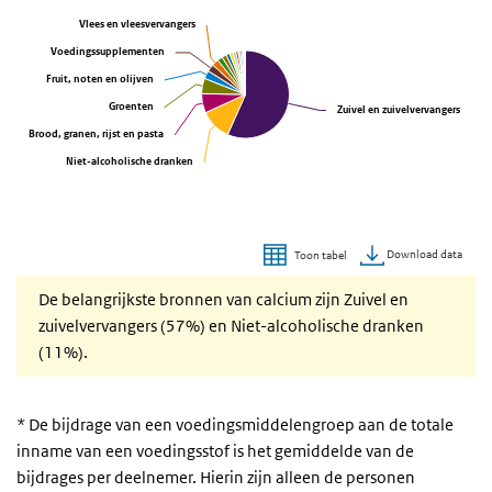
Vlees en vleesvervangers
Vlees en vleesvervangers
Voedingssupplementen
Voedingssupplementen
Fruit, noten en olijven
Fruit, noten en olijven
Groenten
Groenten
Zuivel en zuivelvervangers
Zuivel en zuivelvervangers
Brood, granen, rijst en pasta
Brood, granen, rijst en pasta
Niet-alcoholische dranken
Niet-alcoholische dranken
Download data
Toon tabel
Einde van interactieve grafiek.
De belangrijkste bronnen van calcium zijn Zuivel en
zuivelvervangers (57%) en Niet-alcoholische dranken
(11%).
* De bijdrage van een voedingsmiddelengroep aan de totale
inname van een voedingsstof is het gemiddelde van de
bijdrages per deelnemer. Hierin zijn alleen de personen