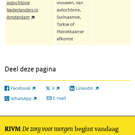
autochtone
vrouwen, van
Nederlanders in
autochtone,
(externe link)
Amsterdam
Surinaamse,
Turkse of
Marokkaanse
afkomst
Deel deze pagina
Facebook
X
LinkedIn
(externe link)
(externe link)
(externe link)
E-mail
WhatsApp
(externe link)
De zorg voor morgen
begint vandaag
RIVM