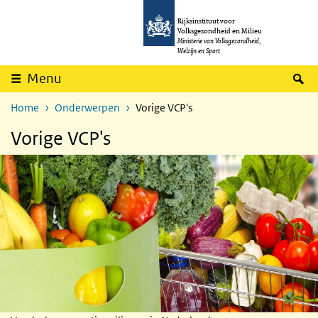
Overslaan en naar de inhoud gaan
Direct naar de hoofdnavigatie
Rijksinstituut voor
Volksgezondheid en Milieu
Ministerie van Volksgezondheid,
Welzijn en Sport
Z
Menu
Home
Onderwerpen
Vorige VCP's
Vorige VCP's