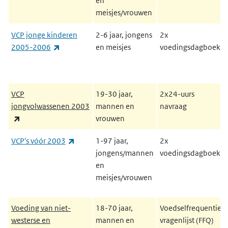
en
meisjes/vrouwen
VCP jonge kinderen
2-6 jaar, jongens
2x
(externe link)
2005-2006
en meisjes
voedingsdagboek
VCP
19-30 jaar,
2x24-uurs
jongvolwassenen 2003
mannen en
navraag
(externe link)
vrouwen
(externe link)
VCP's vóór 2003
1-97 jaar,
2x
jongens/mannen
voedingsdagboek
en
meisjes/vrouwen
Voeding van niet-
18-70 jaar,
Voedselfrequentie
westerse en
mannen en
vragenlijst (FFQ)