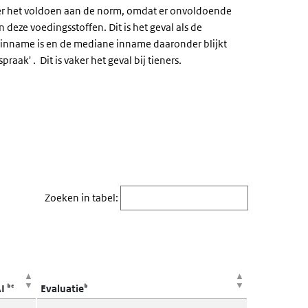
er het voldoen aan de norm, omdat er onvoldoende
an deze voedingsstoffen.
Dit is het geval als de
inname is en de mediane inname daaronder blijkt
tspraak'
.
Dit is vaker het geval bij tieners.
Zoeken in tabel:
 ᵇᶜ
Evaluatieᵇ