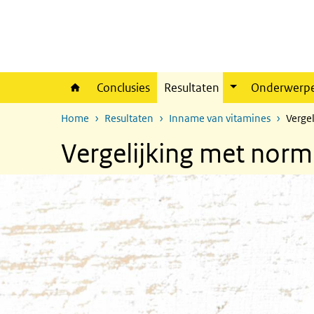
Overslaan en naar de inhoud gaan
Direct naar de hoofdnavigatie
Conclusies
Resultaten
Onderwerp
Home
Resultaten
Inname van vitamines
Verge
Vergelijking met norm