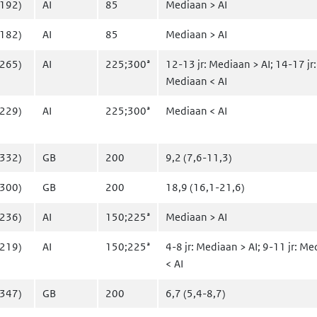
-192)
AI
85
Mediaan > AI
-182)
AI
85
Mediaan > AI
-265)
AI
225;300ᵃ
12-13 jr: Mediaan > AI; 14-17 jr:
Mediaan < AI
-229)
AI
225;300ᵃ
Mediaan < AI
-332)
GB
200
9,2 (7,6-11,3)
-300)
GB
200
18,9 (16,1-21,6)
-236)
AI
150;225ᵃ
Mediaan > AI
-219)
AI
150;225ᵃ
4-8 jr: Mediaan > AI; 9-11 jr: M
< AI
-347)
GB
200
6,7 (5,4-8,7)