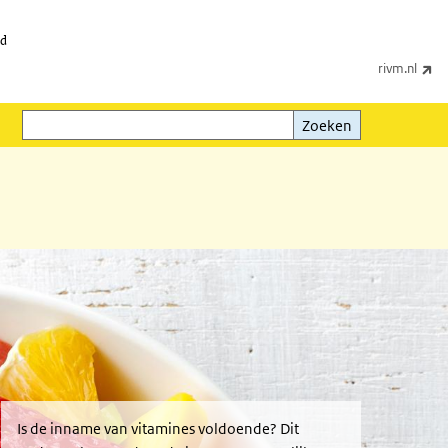
id
(e
rivm.nl
Zoeken
Zoeken
Is de inname van vitamines voldoende? Dit