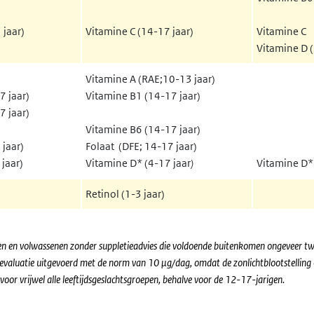
 jaar)
Vitamine C (14-17 jaar)
Vitamine C
Vitamine D (
Vitamine A (RAE;10-13 jaar)
7 jaar)
Vitamine B1 (14-17 jaar)
7 jaar)
Vitamine B6 (14-17 jaar)
 jaar)
Folaat (DFE; 14-17 jaar)
jaar)
Vitamine D* (4-17 jaar
)
Vitamine D* 
Retinol (1-3 jaar)
n en volwassenen zonder suppletieadvies die voldoende buitenkomen ongeveer twe
e evaluatie uitgevoerd met de norm van 10
µ
g/dag, omdat de zonlichtblootstellin
 voor vrijwel alle leeftijdsgeslachtsgroepen, behalve voor de 12-17-jarigen.