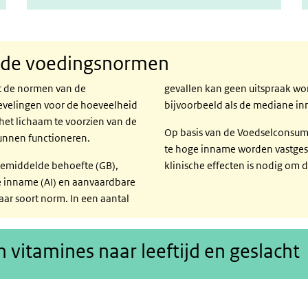
et de voedingsnormen
t de normen van de
gevallen kan geen uitspraak w
velingen voor de hoeveelheid
bijvoorbeeld als de mediane inn
et lichaam te voorzien van de
Op basis van de Voedselconsump
unnen functioneren.
te hoge inname worden vastgest
gemiddelde behoefte (GB),
klinische effecten is nodig om d
 inname (AI) en aanvaardbare
aar soort norm. In een aantal
 vitamines naar leeftijd en geslacht