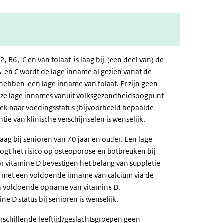
2, B6,
C en van folaat
is laag bij (een deel van) de
 en C wordt de lage inname al gezien vanaf de
n hebben een lage inname van folaat
. Er zijn geen
eze lage innames vanuit volksgezondheidsoogpunt
zoek naar voedingsstatus (bijvoorbeeld bepaalde
ie van klinische verschijnselen is wenselijk.
laag bij senioren van
70 jaar en ouder
. Een lage
gt het risico op osteoporose en botbreuken bij
 vitamine D bevestigen het belang van suppletie
e met een voldoende inname van calcium via de
een voldoende opname van vitamine D.
e D status bij senioren is wenselijk.
erschillende leeftijd/geslachtsgroepen
geen