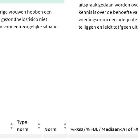
uitspraak gedaan worden ov
arige vrouwen hebben een
kennis is over de behoefte v
 gezondheidsrisico niet
voedingsnorm een adequate 
n voor een zorgelijke situatie
te liggen en leidt tot 'geen ui
Type
norm
Norm
%<GB / %>UL / Mediaan<AI of >AI