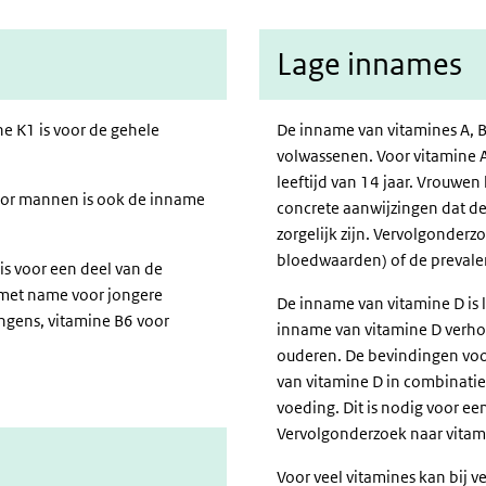
Lage innames
e K1 is voor de gehele
De inname van vitamines A,
B
volwassenen. Voor vitamine A
leeftijd van 14 jaar. Vrouwe
Voor mannen is ook de inname
concrete aanwijzingen dat d
zorgelijk zijn. Vervolgonder
bloedwaarden) of de prevalent
is voor een deel van de
 met name voor jongere
De inname van vitamine D is 
ongens, vitamine B6 voor
inname van vitamine D verhoo
ouderen. De bevindingen voor
van vitamine D in combinati
voeding. Dit is nodig voor 
Vervolgonderzoek naar vitamin
Voor veel vitamines kan
bij v