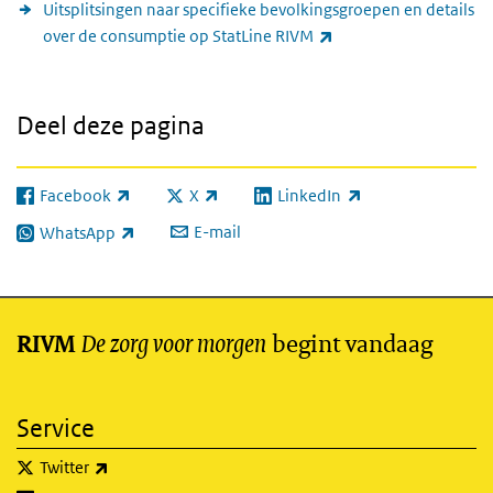
Uitsplitsingen naar specifieke bevolkingsgroepen en details
(externe link)
over de consumptie op StatLine RIVM
Deel deze pagina
Facebook
X
LinkedIn
(externe link)
(externe link)
(externe link)
E-mail
WhatsApp
(externe link)
De zorg voor morgen
begint vandaag
RIVM
Service
(externe link)
Twitter