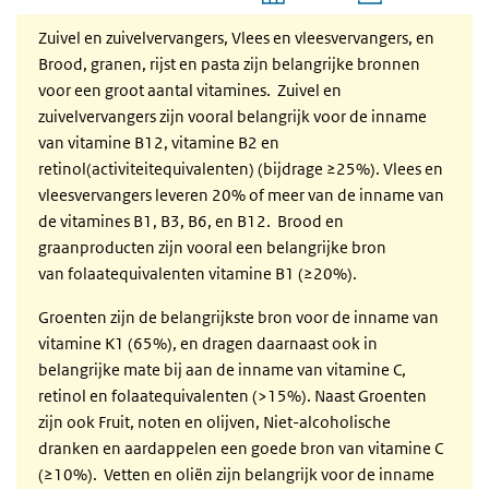
Sauzen en smaakmakers
Einde van interactieve grafiek.
Zuivel en zuivelvervangers, Vlees en vleesvervangers, en
Bouillon
Brood, granen, rijst en pasta zijn belangrijke bronnen
Diversen
voor een groot aantal vitamines.
Zuivel en
Hartige snacks
zuivelvervangers zijn vooral belangrijk voor de inname
Voedingssupplementen
van vitamine B12, vitamine B2 en
retinol(activiteitequivalenten) (bijdrage ≥25%).
Vlees en
vleesvervangers leveren 20% of meer van de inname van
de vitamines B1, B3, B6, en B12. Brood en
graanproducten zijn vooral een belangrijke bron
van folaatequivalenten vitamine B1 (≥20%).
Groenten zijn de belangrijkste bron voor de inname van
vitamine K1 (65%), en dragen daarnaast ook in
belangrijke mate bij aan de inname van vitamine C,
retinol en folaatequivalenten (>15%). Naast Groenten
zijn ook Fruit, noten en olijven, Niet-alcoholische
dranken en aardappelen een goede bron van vitamine C
(≥10%).
Vetten en oliën zijn belangrijk voor de inname