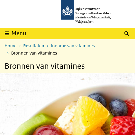
Overslaan en naar de inhoud gaan
Direct naar de hoofdnavigatie
Rijksinstituut voor
Volksgezondheid en Milieu
Ministerie van Volksgezondheid,
Welzijn en Sport
Z
Menu
Home
Resultaten
Inname van vitamines
Bronnen van vitamines
Bronnen van vitamines