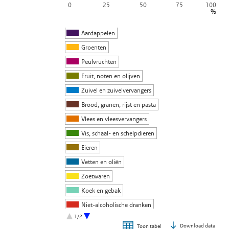
0
25
50
75
100
%
Aardappelen
Groenten
Peulvruchten
Fruit, noten en olijven
Zuivel en zuivelvervangers
Brood, granen, rijst en pasta
Vlees en vleesvervangers
Vis, schaal- en schelpdieren
Eieren
Vetten en oliën
Zoetwaren
Koek en gebak
Niet-alcoholische dranken
1/2
Alcoholische dranken
Download data
Toon tabel