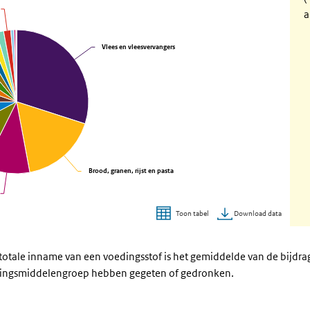
a
Vlees en vleesvervangers
Vlees en vleesvervangers
Brood, granen, rijst en pasta
Brood, granen, rijst en pasta
Download data
Toon tabel
tale inname van een voedingsstof is het gemiddelde van de bijdrag
ingsmiddelengroep hebben gegeten of gedronken.