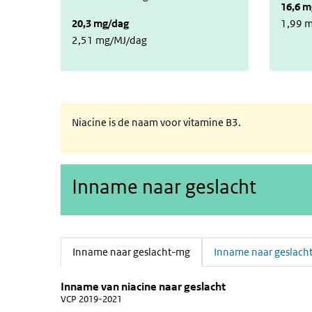
16,6 
20,3 mg/dag
1,99 
2,51 mg/MJ/dag
Niacine is de naam voor vitamine B3.
Inname naar geslacht
Inname naar geslacht-mg
Inname naar geslach
(Actieve tab)
Inname van niacine naar geslacht
Inname naar geslacht-mg
Sla de grafiek 'Inname van niacine naar geslacht' over 
Inname van niacine naar geslacht
VCP 2019-2021
Staaf grafiek met 2 reeksen.