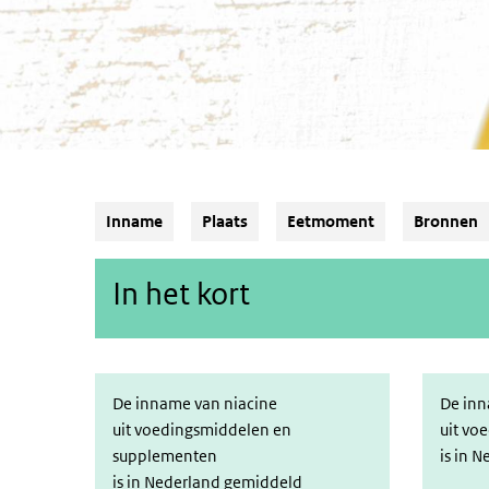
Inname
Plaats
Eetmoment
Bronnen
In het kort
De inname van niacine
De inn
uit voedingsmiddelen en
uit vo
supplementen
is in 
is in Nederland gemiddeld