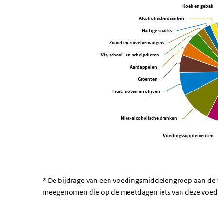
Koek en gebak
Koek en gebak
Bekijk als data tabel.
Alcoholische dranken
Alcoholische dranken
Hartige snacks
Hartige snacks
Zuivel en zuivelvervangers
Zuivel en zuivelvervangers
Vis, schaal- en schelpdieren
Vis, schaal- en schelpdieren
Aardappelen
Aardappelen
Groenten
Groenten
Fruit, noten en olijven
Fruit, noten en olijven
Niet-alcoholische dranken
Niet-alcoholische dranken
Voedingssupplementen
Voedingssupplementen
Einde van interactieve grafiek.
* De bijdrage van een voedingsmiddelengroep aan de to
meegenomen die op de meetdagen iets van deze voed