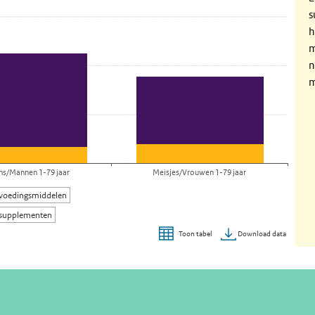
s
h
m
n
m
ns/Mannen 1-79 jaar
Meisjes/Vrouwen 1-79 jaar
 voedingsmiddelen
 supplementen
Download data
Toon tabel