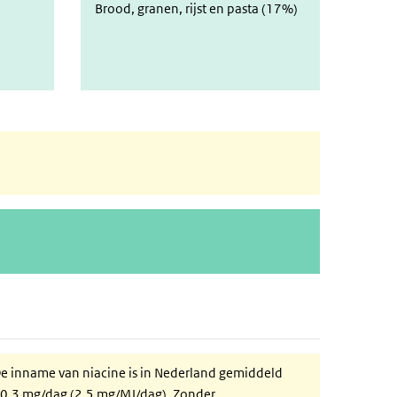
Brood, granen, rijst en pasta (17%)
e inname van niacine is in Nederland gemiddeld
0,3 mg/dag (2,5 mg/MJ/dag). Zonder