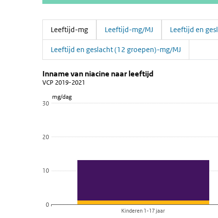
Leeftijd-mg
Leeftijd-mg/MJ
Leeftijd en ge
(Actieve tab)
Leeftijd en geslacht (12 groepen)-mg/MJ
Inname van niacine naar leeftijd
Leeftijd-mg
Sla de grafiek 'Inname van niacine naar leeftijd' over e
Inname van niacine naar leeftijd
VCP 2019-2021
Staaf grafiek met 2 reeksen.
mg/dag
VCP 2019-2021
30
Bekijk als data tabel.
De grafiek heeft 1 X-as die categories weergeeft.
20
De grafiek heeft 1 Y-as die mg/dag weergeeft.
10
0
Kinderen 1-17 jaar