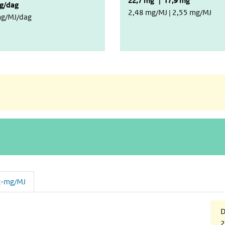
22,7 mg | 17,9 mg
mg/dag
2,48 mg/MJ | 2,55 mg/MJ
mg/MJ/dag
t-mg/MJ
en ga naar de datatabel
D
2