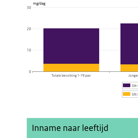
mg/dag
VCP 2019-2021
30
Bekijk als data tabel.
De grafiek heeft 1 X-as die categories weergeeft.
20
De grafiek heeft 1 Y-as die mg/dag weergeeft.
10
0
Totale bevolking 1-79 jaar
Jonge
Uit
Uit
Einde van interactieve grafiek.
Inname naar leeftijd