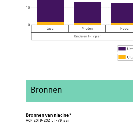
10
0
Laag
Midden
Hoog
Kinderen 1-17 jaar
Uit
Uit
Einde van interactieve grafiek.
Bronnen
Bronnen van niacine*
Bronnen niacine
Sla de grafiek 'Bronnen van niacine*' over en ga naar d
Bronnen van niacine*
VCP 2019-2021, 1-79 jaar
Taart grafiek met 19 taartpunten.
VCP 2019-2021, 1-79 jaar