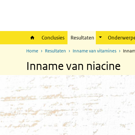
Overslaan en naar de inhoud gaan
Direct naar de hoofdnavigatie
Conclusies
Resultaten
Onderwerp
Home
Resultaten
Inname van vitamines
Innam
Inname van niacine