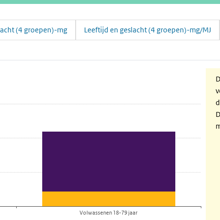
slacht (4 groepen)-mg
Leeftijd en geslacht (4 groepen)-mg/MJ
n ga naar de datatabel
D
v
d
D
m
Volwassenen 18-79 jaar