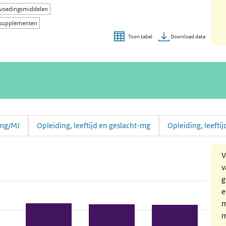
 voedingsmiddelen
 supplementen
Download data
Toon tabel
-mg/MJ
Opleiding, leeftijd en geslacht-mg
Opleiding, leefti
 en leeftijd
eftijd' over en ga naar de datatabel
V
v
g
e
m
m