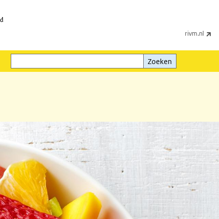
id
(e
rivm.nl
Zoeken
Zoeken