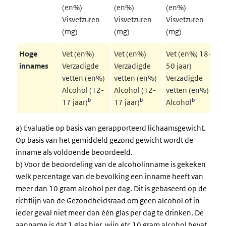
(en%)
(en%)
(en%)
(e
Visvetzuren
Visvetzuren
Visvetzuren
Vi
(mg)
(mg)
(mg)
(m
Hoge
Vet (en%)
Vet (en%)
Vet (en%; 18-
Ve
innames
Verzadigde
Verzadigde
50 jaar)
50
vetten (en%)
vetten (en%)
Verzadigde
Ve
Alcohol (12-
Alcohol (12-
vetten (en%)
ve
b
b
b
17 jaar)
17 jaar)
Alcohol
Al
a) Evaluatie op basis van gerapporteerd lichaamsgewicht.
Op basis van het gemiddeld gezond gewicht wordt de
inname als voldoende beoordeeld.
b) Voor de beoordeling van de alcoholinname is gekeken
welk percentage van de bevolking een inname heeft van
meer dan 10 gram alcohol per dag. Dit is gebaseerd op de
richtlijn van de Gezondheidsraad om geen alcohol of in
ieder geval niet meer dan één glas per dag te drinken. De
aanname is dat 1 glas bier, wijn etc 10 gram alcohol bevat.