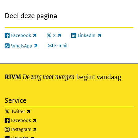
Deel deze pagina
Facebook
X
LinkedIn
(externe link)
(externe link)
(externe link)
E-mail
WhatsApp
(externe link)
De zorg voor morgen
begint vandaag
RIVM
Service
(externe link)
Twitter
(externe link)
Facebook
(externe link)
Instagram
(externe link)