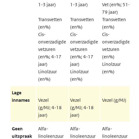
1-3 jaar)
1-3 jaar)
Vet (en%; 51-
79 jaar)
Ve
Transvetten
Transvetten
Transvetten
79
(en%)
(en%)
(en%)
Tr
Cis-
Cis-
Cis-
(e
onverzadigde
onverzadigde
onverzadigde
Ci
vetzuren
vetzuren
vetzuren
on
(en%; 4-17
(en%; 4-17
(en%)
ve
jaar)
jaar)
Linolzuur
(e
Linolzuur
Linolzuur
(en%)
Li
(en%)
(en%)
(e
Lage
Ei
innames
Vezel
Vezel
Vezel (g/MJ)
(g
(g/MJ; 4-18
(g/MJ; 4-18
ja
jaar)
jaar)
Ve
Geen
Alfa-
Alfa-
Alfa-
Al
uitspraak
linoleenzuur
linoleenzuur
linoleenzuur
li