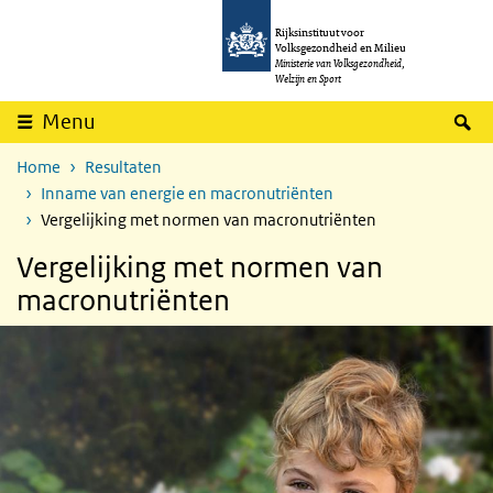
Overslaan en naar de inhoud gaan
Direct naar de hoofdnavigatie
Rijksinstituut voor
Volksgezondheid en Milieu
Ministerie van Volksgezondheid,
Welzijn en Sport
Z
Menu
Home
Resultaten
Inname van energie en macronutriënten
Vergelijking met normen van macronutriënten
Vergelijking met normen van
macronutriënten