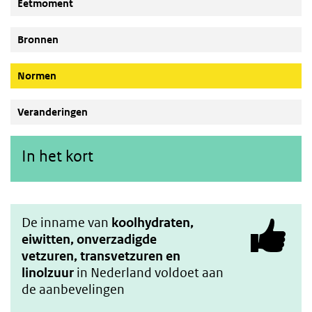
Eetmoment
Bronnen
(Actieve knop)
Normen
Veranderingen
In het kort
De inname van
koolhydraten,
eiwitten, onverzadigde
vetzuren,
transvetzuren
en
linolzuur
in Nederland voldoet aan
de aanbevelingen