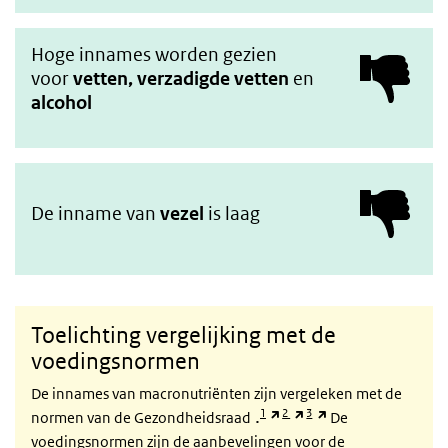
Hoge innames worden gezien
voor
vetten, verzadigde vetten
en
alcohol
De inname van
vezel
is laag
Toelichting vergelijking met de
voedingsnormen
De innames van macronutriënten zijn vergeleken met de
(externe link)
(externe link)
(externe link)
.
1
2
3
normen van de Gezondheidsraad
De
voedingsnormen zijn de aanbevelingen voor de