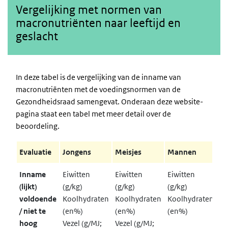
Vergelijking met normen van
macronutriënten naar leeftijd en
geslacht
In deze tabel is de vergelijking van de inname van
macronutriënten met de voedingsnormen van de
Gezondheidsraad samengevat. Onderaan deze website-
pagina staat een tabel met meer detail over de
beoordeling.
Evaluatie
Jongens
Meisjes
Mannen
V
Inname
Eiwitten
Eiwitten
Eiwitten
Ei
(lijkt)
(g/kg)
(g/kg)
(g/kg)
(g
voldoende
Koolhydraten
Koolhydraten
Koolhydraten
ja
/ niet te
(en%)
(en%)
(en%)
Ko
hoog
Vezel (g/MJ;
Vezel (g/MJ;
(e