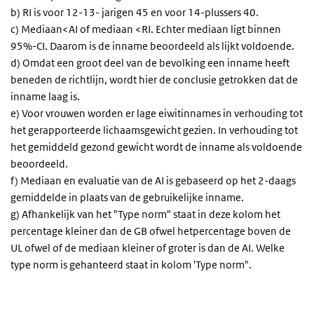
b)
RI is voor 12-13- jarigen 45 en voor 14-plussers 40.
c) Mediaan<AI of mediaan <RI. Echter mediaan ligt binnen
95%-CI. Daarom is de inname beoordeeld als lijkt voldoende.
d)
Omdat een groot deel van de bevolking een inname heeft
beneden de richtlijn, wordt hier de conclusie getrokken dat de
inname laag is.
e)
Voor vrouwen worden er lage eiwitinnames in verhouding tot
het gerapporteerde lichaamsgewicht gezien. In verhouding tot
het gemiddeld gezond gewicht wordt de inname als voldoende
beoordeeld.
f) Mediaan en evaluatie van de AI is gebaseerd op het 2-daags
gemiddelde in plaats van de gebruikelijke inname.
g) Afhankelijk van het "Type norm" staat in deze kolom het
percentage kleiner dan de GB ofwel hetpercentage boven de
UL ofwel of de mediaan kleiner of groter is dan de AI. Welke
type norm is gehanteerd staat in kolom 'Type norm".