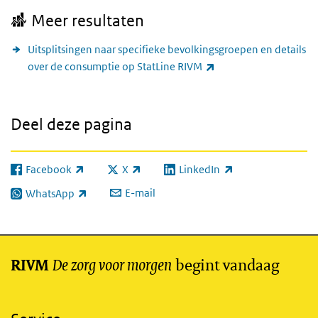
Meer resultaten
Uitsplitsingen naar specifieke bevolkingsgroepen en details
(externe link)
over de consumptie op StatLine RIVM
Deel deze pagina
Facebook
X
LinkedIn
(externe link)
(externe link)
(externe link)
E-mail
WhatsApp
(externe link)
De zorg voor morgen
begint vandaag
RIVM