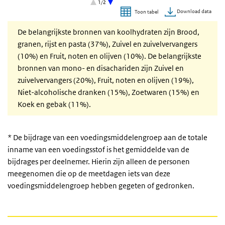
1/2
Download data
Toon tabel
Alcoholische dranken
Einde van interactieve grafiek.
Vlees en vleesvervangers
De belangrijkste bronnen van koolhydraten zijn
Brood,
Peulvruchten
granen, rijst en pasta (37%), Zuivel en zuivelvervangers
Bouillon
(10%) en Fruit, noten en olijven (10%). De belangrijkste
bronnen van mono- en disachariden zijn Zuivel en
Vis, schaal- en schelpdieren
zuivelvervangers (20%), Fruit, noten en olijven (19%),
Diversen
Niet-alcoholische dranken (15%), Zoetwaren (15%) en
Vetten en oliën
Koek en gebak (11%).
Eieren
* De bijdrage van een voedingsmiddelengroep aan de totale
inname van een voedingsstof is het gemiddelde van de
bijdrages per deelnemer. Hierin zijn alleen de personen
meegenomen die op de meetdagen iets van deze
voedingsmiddelengroep hebben gegeten of gedronken.