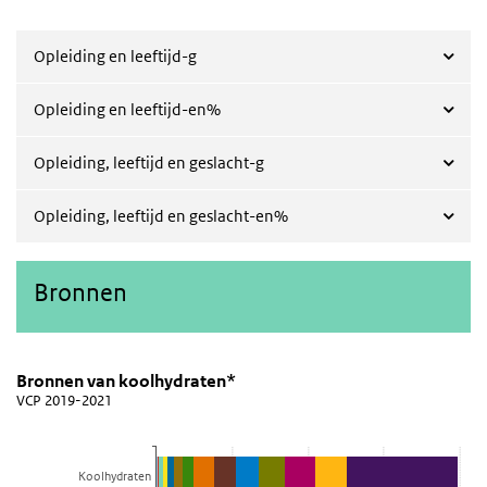
Opleiding en leeftijd-g
Opleiding en leeftijd-en%
Opleiding, leeftijd en geslacht-g
Opleiding, leeftijd en geslacht-en%
Bronnen
Bronnen van koolhydraten*
Bronnen van koolhydraten
Sla de grafiek 'Bronnen van koolhydraten*' over en ga naar de da
Bronnen van koolhydraten*
VCP 2019-2021
Staaf grafiek met 18 reeksen.
VCP 2019-2021
Bekijk als data tabel.
Koolhydraten