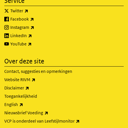
Service
(externe link)
Twitter
(externe link)
Facebook
(externe link)
Instagram
(externe link)
LinkedIn
(externe link)
YouTube
Over deze site
Contact, suggesties en opmerkingen
(externe link)
Website RIVM
(externe link)
Disclaimer
Toegankelijkheid
(externe link)
English
(externe link)
Nieuwsbrief Voeding
(externe link)
VCP is onderdeel van Leefstijlmonitor