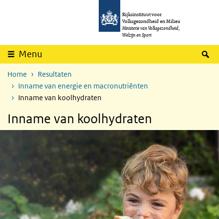
Overslaan en naar de inhoud gaan
Direct naar de hoofdnavigatie
Rijksinstituut voor
Volksgezondheid en Milieu
Ministerie van Volksgezondheid,
Welzijn en Sport
Z
Menu
Home
Resultaten
Inname van energie en macronutriënten
Inname van koolhydraten
Inname van koolhydraten