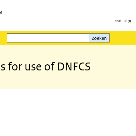
id
(e
rivm.nl
Zoeken
Zoeken
s for use of DNFCS