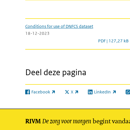
Conditions for use of DNFCS 
Conditions for use of DNFCS dataset
18-12-2023
Conditions for u
PDF | 127,27 kB
Deel deze pagina
Facebook
X
LinkedIn
(externe link)
(externe link)
(externe link)
(e
De zorg voor morgen
begint vanda
RIVM