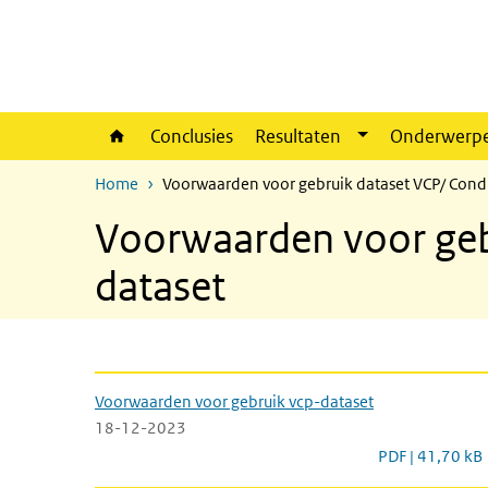
Overslaan en naar de inhoud gaan
Direct naar de hoofdnavigatie
Conclusies
Resultaten
Onderwerp
Home
Voorwaarden voor gebruik dataset VCP/ Condi
Voorwaarden voor gebr
dataset
Voorwaarden voor gebruik VC
Voorwaarden voor gebruik vcp-dataset
18-12-2023
Voorwaarden vo
PDF | 41,70 kB