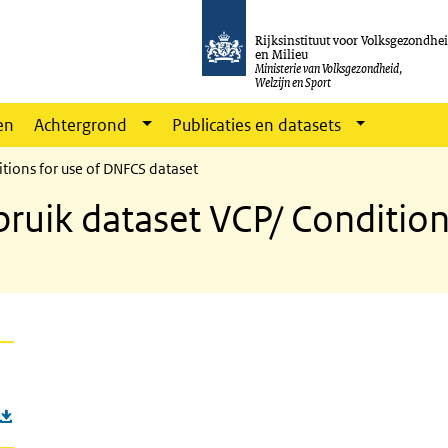
Rijksinstituut voor Volksgezondhe
en Milieu
Ministerie van Volksgezondheid,
Welzijn en Sport
en
Achtergrond
Publicaties en datasets
tions for use of DNFCS dataset
uik dataset VCP/ Condition
P dataset
or gebruik vcp-dataset