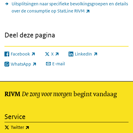
Uitsplitsingen naar specifieke bevolkingsgroepen en details
(externe link)
over de consumptie op StatLine RIVM
Deel deze pagina
Facebook
X
LinkedIn
(externe link)
(externe link)
(externe link)
E-mail
WhatsApp
(externe link)
De zorg voor morgen
begint vandaag
RIVM
Service
(externe link)
Twitter