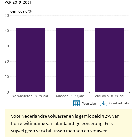
VCP 2019-2021
VCP 2019-2021
gemiddeld %
Bekijk als data tabel.
50
De grafiek heeft 1 X-as die categories weergeeft.
De grafiek heeft 1 Y-as die gemiddeld % weergeeft.
40
30
20
10
0
Volwassenen 18-79 jaar
Mannen 18-79 jaar
Vrouwen 18-79 jaar
Download data
Toon tabel
Einde van interactieve grafiek.
Voor Nederlandse volwassenen is gemiddeld 42% van
hun eiwitinname van plantaardige oorsprong. Er is
vrijwel geen verschil tussen mannen en vrouwen.