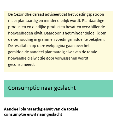
De Gezondheidsraad adviseert dat het voedingspatroon
meer plantaardig en minder dierlijk wordt. Plantaardige
producten en dierlijke producten bevatten verschillende
hoeveelheden eiwit. Daardoor is het minder duidelijk om
de verhouding in grammen voedingsmiddel te bekijken.
De resultaten op deze webpagina gaan over het
gemiddelde aandeel plantaardig eiwit van de totale
hoeveelheid eiwit die door volwassenen wordt
geconsumeerd.
Consumptie naar geslacht
Aandeel plantaardig eiwit van de totale consumptie 
Geslacht-bijdrage
Sla de grafiek 'Aandeel plantaardig eiwit van de totale consumptie
Aandeel plantaardig eiwit van de totale
consumptie eiwit naar geslacht
Staaf grafiek met 3 staven.