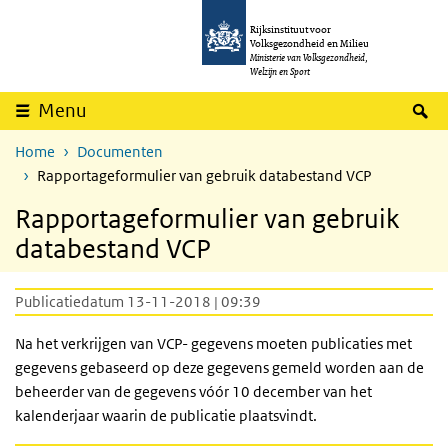
Overslaan en naar de inhoud gaan
Direct naar de hoofdnavigatie
Rijksinstituut voor
Volksgezondheid en Milieu
Ministerie van Volksgezondheid,
Welzijn en Sport
Z
Menu
Home
Documenten
Rapportageformulier van gebruik databestand VCP
Rapportageformulier van gebruik
databestand VCP
Publicatiedatum 13-11-2018 | 09:39
Na het verkrijgen van VCP- gegevens moeten publicaties met
gegevens gebaseerd op deze gegevens gemeld worden aan de
beheerder van de gegevens vóór 10 december van het
kalenderjaar waarin de publicatie plaatsvindt.